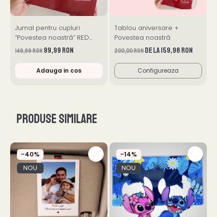
Jurnal pentru cupluri
Tablou aniversare +
B
“Povestea noastră” RED
Povestea noastră
Edition ❤️
99,99 RON
de la 159,98 RON
149,99 RON
200,00 RON
Adauga in cos
Configureaza
Produse similare
-40%
-14%
NOU
NOU