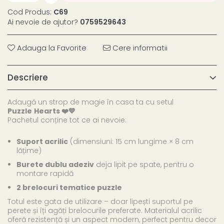
Cod Produs:
C69
Ai nevoie de ajutor?
0759529643
Adauga la Favorite
Cere informatii
Descriere
Adaugă un strop de magie în casa ta cu setul
Puzzle
Hearts ❤️💙
Pachetul conține tot ce ai nevoie:
Suport acrilic
(dimensiuni: 15 cm lungime × 8 cm
lățime)
Burete dublu adeziv
deja lipit pe spate, pentru o
montare rapidă
2 brelocuri tematice puzzle
Totul este gata de utilizare – doar lipești suportul pe
perete și îți agăți brelocurile preferate. Materialul acrilic
oferă rezistență și un aspect modern, perfect pentru decor