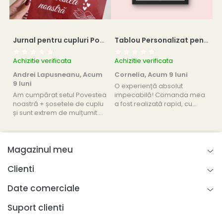
Jurnal pentru cupluri Povestea noastră + ciorapi cuplu
Tablou Personalizat pentru Aniversare de Cuplu
B
Achizitie verificata
Achizitie verificata
Ac
Andrei Lapusneanu,
Acum
Cornelia,
Acum 9 luni
I
9 luni
l
O experiență absolut
Am cumpărat setul Povestea
impecabilă! Comanda mea
S
noastră + șosetele de cuplu
a fost realizată rapid, cu
S
și sunt extrem de mulțumit.
atenție la fiecare detaliu și o
c
Jurnalul e foarte frumos
amabilitate rară. Tabloul
lucrat, copertă groasă,
aniversar arată perfect —
pagini de calitate și multe
elegant, emoționant și exact
Magazinul meu
capitole care chiar te fac să
așa cum mi-am dorit.
retrăiești momentele
Mulțumesc pentru
importante din relație. A i...
profesion...
Clienti
Date comerciale
Suport clienti