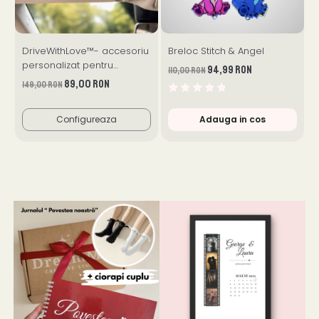
DriveWithLove™- accesoriu
Breloc Stitch & Angel
F
personalizat pentru
94,99 RON
110,00 RON
1
oglinda mașinii
89,00 RON
149,00 RON
Configureaza
Adauga in cos