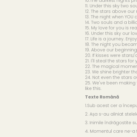
10.The darkest nights p
11. Under this sky two s
12. The stars above our
13. The night when YOU
14. Two souls and a billi
15. My love for you is re
16. Under this sky our l
17. Life is a journey. Enj
18. The night you becam
19. Above our beginning
20. If kisses were stars,I
21. I'll steal the stars f
22. The magical moment 
23. We shine brighter tha
24. Not even the stars 
25. We've been making
like this.
Texte Română
1.Sub acest cer a încep
2. Așa s-au aliniat stele
3. Inimile îndrăgostite s
4. Momentul care ne-a fo