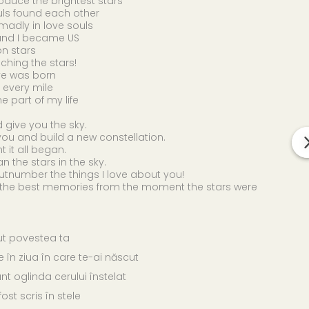
roduce the brightest stars
ouls found each other
 madly in love souls
 and I became US
on stars
aching the stars!
ove was born
oy every mile
e part of my life
'd give you the sky.
or you and build a new constellation.
it all began.
n the stars in the sky.
outnumber the things I love about you!
 the best memories from the moment the stars were
ut povestea ta
le în ziua în care te-ai născut
unt oglinda cerului înstelat
st scris în stele