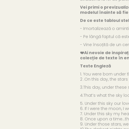
Vei primi o previzuali
modelul înainte să fie t
De ce este tabloul ste
- Imortalizează o amint
- Pe lângă faptul că est
- Vine însoțită de un cer
❤️Ai nevoie de inspira
colecție de texte în e
Texte Engleză
1. You were born under t
2 .On this day, the stars
3.This day, under these 
4.That’s what the sky l
5. Under this sky our l
6. If I were the moon, 
7. Under this sky my he
8. Once upon a time...th
9. Under those stars, we 