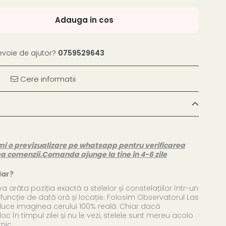
Adauga in cos
evoie de ajutor?
0759529643
Cere informatii
mi o previzualizare pe whatsapp pentru verificarea
ea comenzii.
Comanda ajunge la tine în 4-6 zile
lar?
va arăta poziția exactă a stelelor și constelațiilor într-un
funcție de dată oră și locație. Folosim Observatorul Las
uce imaginea cerului 100% reală. Chiar dacă
c în timpul zilei și nu le vezi, stelele sunt mereu acolo
nic.