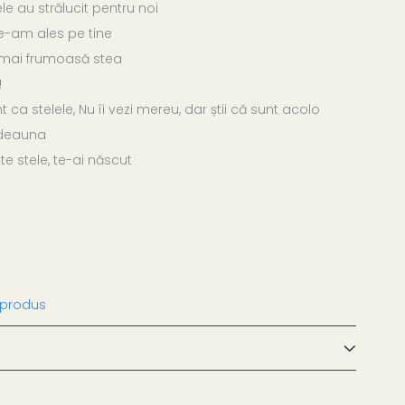
le au strălucit pentru noi
te-am ales pe tine
a mai frumoasă stea
!
nt ca stelele, Nu îi vezi mereu, dar știi că sunt acolo
otdeauna
ste stele, te-ai născut
 produs