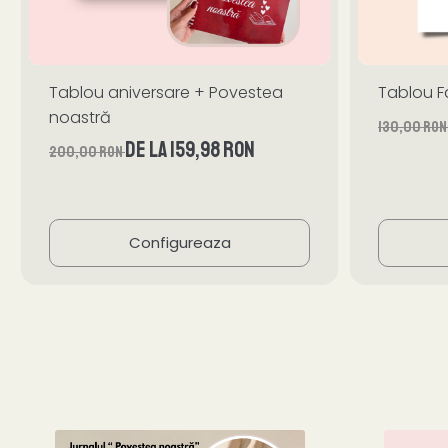
Tablou aniversare + Povestea
Tablou F
noastră
130,00 RO
de la 159,98 RON
200,00 RON
Configureaza