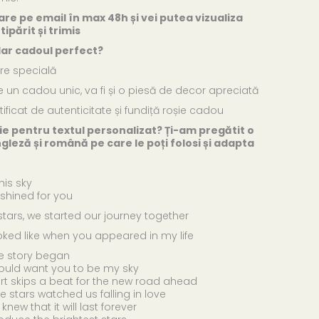
zare pe email în max 48h și vei putea vizualiza
ipărit și trimis
lar cadoul perfect?
ire specială
e un cadou unic, va fi și o piesă de decor apreciată
tificat de autenticitate și fundiță roșie cadou
ție pentru textul personalizat? Ți-am pregătit o
ngleză și română pe care le poți folosi și adapta
his sky
 shined for you
stars, we started our journey together
ooked like when you appeared in my life
ove story began
I would want you to be my sky
art skips a beat for the new road ahead
e stars watched us falling in love
knew that it will last forever