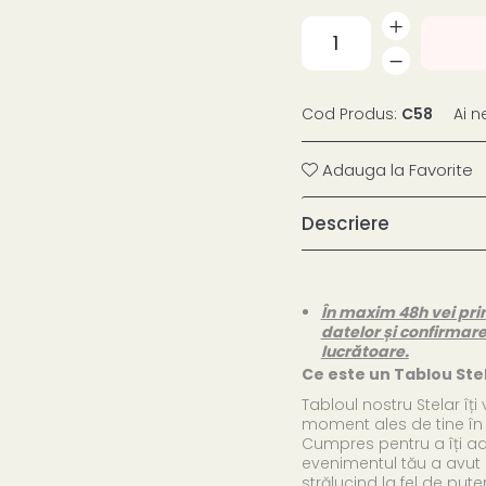
Cod Produs:
C58
Ai n
Adauga la Favorite
Descriere
În maxim 48h vei pri
datelor și confirmar
lucrătoare.
Ce este un Tablou Ste
Tabloul nostru Stelar îți 
moment ales de tine în 
Cumpres pentru a îți ad
evenimentul tău a avut lo
strălucind la fel de puter