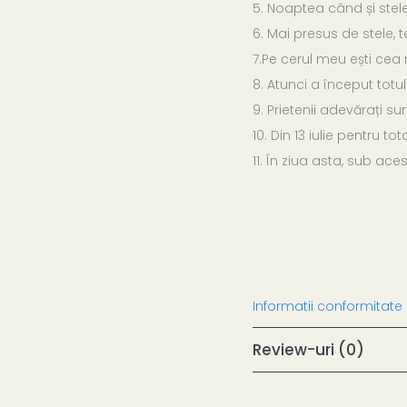
5. Noaptea când și stele
6. Mai presus de stele, 
7.Pe cerul meu ești ce
8. Atunci a început totul
9. Prietenii adevărați su
10. Din 13 iulie pentru t
11. În ziua asta, sub ace
Informatii conformitate
Review-uri
(0)