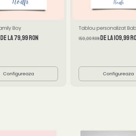
amily Boy
Tablou personalizat Ba
de la 79,99 RON
de la 109,99 R
N
150,00 RON
Configureaza
Configureaza