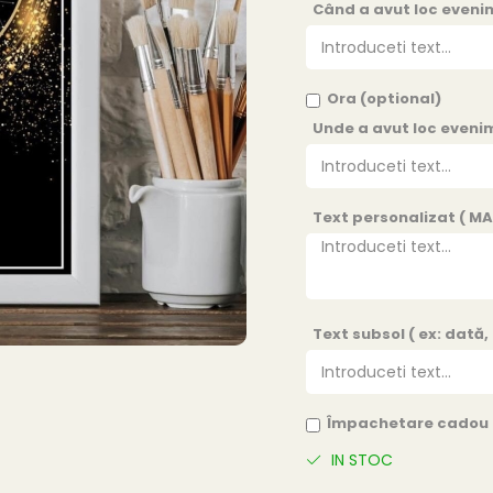
Când a avut loc evenim
Ora (optional)
Unde a avut loc evenim
Text personalizat ( MAX
Text subsol ( ex: dată,
Împachetare cadou 
IN STOC