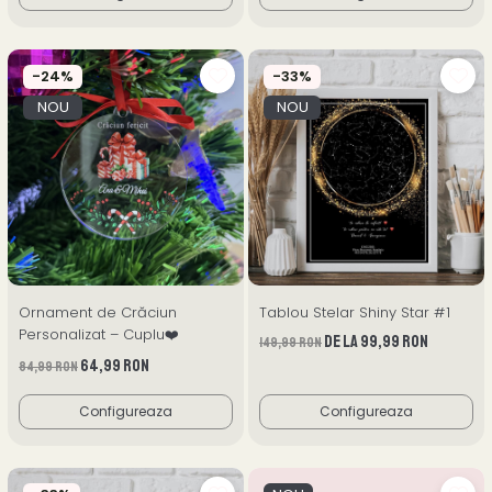
-24%
-33%
NOU
NOU
Ornament de Crăciun
Tablou Stelar Shiny Star #1
Personalizat – Cuplu❤️
de la 99,99 RON
149,99 RON
64,99 RON
84,99 RON
Configureaza
Configureaza