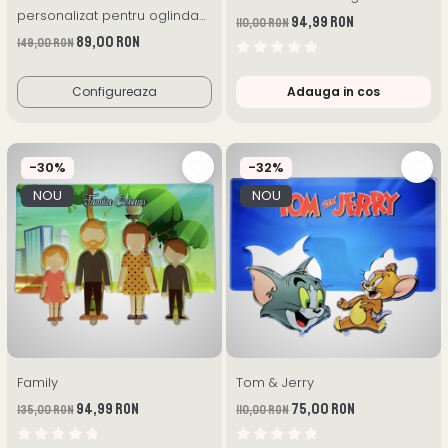
personalizat pentru oglinda
94,99 RON
110,00 RON
mașinii
89,00 RON
149,00 RON
Configureaza
Adauga in cos
-30%
-32%
NOU
NOU
Family
Tom & Jerry
94,99 RON
75,00 RON
135,00 RON
110,00 RON