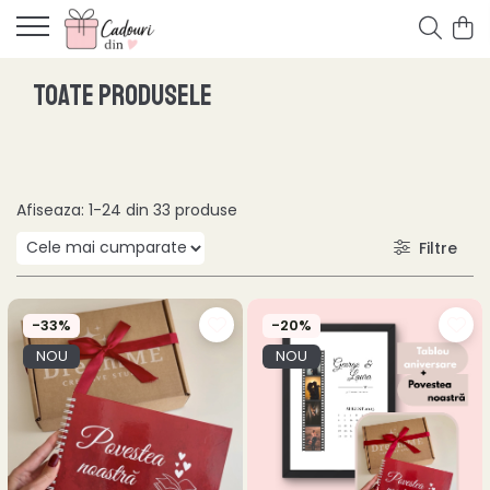
Toate produsele
Afiseaza:
1-
24
din
33
produse
Filtre
-33%
-20%
NOU
NOU