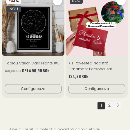
-33%
NOU
NOU
Tablou Stelar Dark Nights #3
KIT Povestea Noastră +
Ornament Personalizat
de la 99,99 RON
149,99 RON
134,98 RON
Configureaza
Configureaza
1
2
Bine ai venit în colecția noastră completă 💫