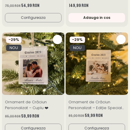
54,99 RON
149,99 RON
75,00 RON
Configureaza
Adauga in cos
-29%
-29%
NOU
NOU
Ornament de Crăciun
Ornament de Crăciun
Personalizat – Cuplu ❤️
Personalizat – Ediție Specială
2025
59,99 RON
59,99 RON
85,00 RON
85,00 RON
Configureaza
Configureaza