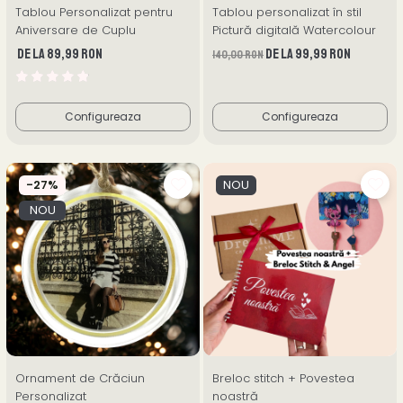
Tablou Personalizat pentru
Tablou personalizat în stil
Aniversare de Cuplu
Pictură digitală Watercolour
de la 89,99 RON
de la 99,99 RON
140,00 RON
Configureaza
Configureaza
-27%
NOU
NOU
Ornament de Crăciun
Breloc stitch + Povestea
Personalizat
noastră