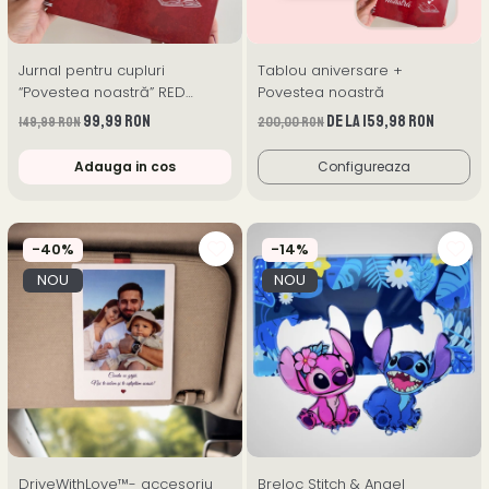
Jurnal pentru cupluri
Tablou aniversare +
“Povestea noastră” RED
Povestea noastră
Edition ❤️
99,99 RON
de la 159,98 RON
149,99 RON
200,00 RON
Adauga in cos
Configureaza
-40%
-14%
NOU
NOU
DriveWithLove™- accesoriu
Breloc Stitch & Angel